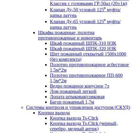
Классик с головками ГР-50ал (20±1м)
Клапан Ду-50 угловой 125⁰ муфта/
цапка латунь
Клапан Ду-65 угловой 125⁰ муфта/
цапка латунь
Шкафы пожарные, полотна
противопожарные и инвентарь
Шкаф пожарный ШПК-310 НЗК
Шкаф пожарный ШПК-320 НЗК
Щит пожарный открытый 1500х1000
(без комплекта)
Полотно противопожарное асбестовое
1,5м*2м
Полотно противопожарное ПП-600
1,5м*2м
Ведро пожарное конусное 7л
Лом пожарный легкий
Лопата штыковая/совковая
Багор пожарный 1,7м
Системы контроля и управления доступом (СКУД)
Кнопки выхода
Кнопка выхода Ts-Click
Кнопка выхода Ts-Click (черный,
серебро, медный антик)