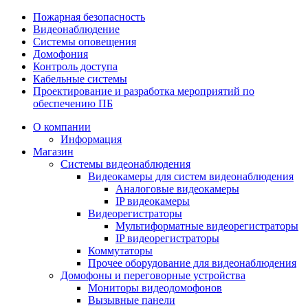
Пожарная безопасность
Видеонаблюдение
Системы оповещения
Домофония
Контроль доступа
Кабельные системы
Проектирование и разработка мероприятий по
обеспечению ПБ
О компании
Информация
Магазин
Системы видеонаблюдения
Видеокамеры для систем видеонаблюдения
Аналоговые видеокамеры
IP видеокамеры
Видеорегистраторы
Мультиформатные видеорегистраторы
IP видеорегистраторы
Коммутаторы
Прочее оборудование для видеонаблюдения
Домофоны и переговорные устройства
Мониторы видеодомофонов
Вызывные панели