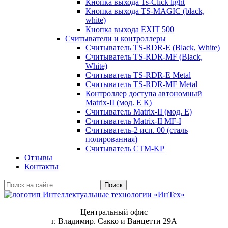
Кнопка выхода Ts-Click light
Кнопка выхода TS-MAGIC (black,
white)
Кнопка выхода EXIT 500
Считыватели и контроллеры
Считыватель TS-RDR-E (Black, White)
Считыватель TS-RDR-MF (Black,
White)
Считыватель TS-RDR-E Metal
Считыватель TS-RDR-MF Metal
Контроллер доступа автономный
Matrix-II (мод. E К)
Считыватель Matrix-II (мод. Е)
Считыватель Matrix-II MF-I
Считыватель-2 исп. 00 (сталь
полированная)
Считыватель CTM-KP
Отзывы
Контакты
Поиск
Центральный офис
г. Владимир. Сакко и Ванцетти 29А