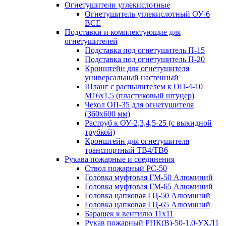
Огнетушители углекислотные
Огнетушитель углекислотный ОУ-6
ВСЕ
Подставки и комплектующие для
огнетушителей
Подставка под огнетушитель П-15
Подставка под огнетушитель П-20
Кронштейн для огнетушителя
универсальный настенный
Шланг с распылителем к ОП-4-10
М16х1,5 (пластиковый штуцер)
Чехол ОП-35 для огнетушителя
(360х600 мм)
Раструб к ОУ-2,3,4,5-25 (с выкидной
трубкой)
Кронштейн для огнетушителя
транспортный ТВ4/ТВ6
Рукава пожарные и соединения
Ствол пожарный РС-50
Головка муфтовая ГМ-50 Алюминий
Головка муфтовая ГМ-65 Алюминий
Головка цапковая ГЦ-50 Алюминий
Головка цапковая ГЦ-65 Алюминий
Барашек к вентилю 11х11
Рукав пожарный РПК(В)-50-1,0-УХЛ1