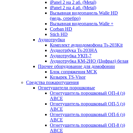
iPanel 2 на 2 аб. (Metal)
iPanel 2 на 4 аб. (Metal)
Вызывная видеопанель Walle HD
(медь, серебро)
Вызывная видеопанель Walle +
Corban HD
Stich HD
Аудиотрубки
Комплект аудиодомофона Ts-203Kit
Аудиотрбука Ts-203HA
Аудиотрубка УКП-7
Аудиотрубка КМ-2НО (Цифрал) белая
Прочее оборудование для домофонии
Блок сопряжения МСК
Козырек TS-Visor
Средства пожаротушения
Огнетушители порошковые
Огнетушитель порошковый ОП-4 (з)
АВСЕ
Огнетушитель порошковый ОП-5 (з)
АВСЕ
Огнетушитель порошковый ОП-6 (з)
АВСЕ
Огнетушитель порошковый ОП-8 (з)
АВСЕ