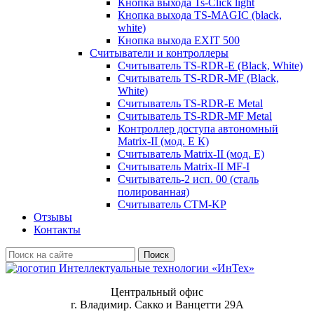
Кнопка выхода Ts-Click light
Кнопка выхода TS-MAGIC (black,
white)
Кнопка выхода EXIT 500
Считыватели и контроллеры
Считыватель TS-RDR-E (Black, White)
Считыватель TS-RDR-MF (Black,
White)
Считыватель TS-RDR-E Metal
Считыватель TS-RDR-MF Metal
Контроллер доступа автономный
Matrix-II (мод. E К)
Считыватель Matrix-II (мод. Е)
Считыватель Matrix-II MF-I
Считыватель-2 исп. 00 (сталь
полированная)
Считыватель CTM-KP
Отзывы
Контакты
Поиск
Центральный офис
г. Владимир. Сакко и Ванцетти 29А