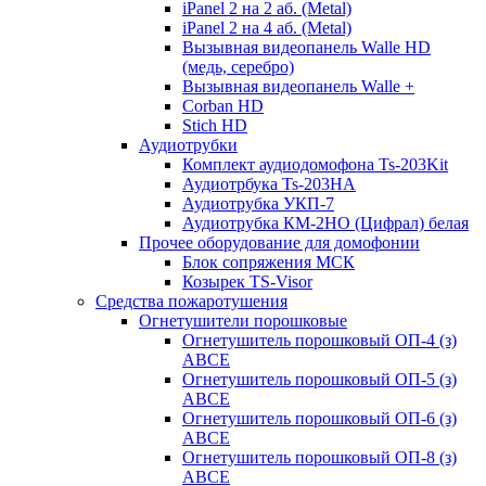
iPanel 2 на 2 аб. (Metal)
iPanel 2 на 4 аб. (Metal)
Вызывная видеопанель Walle HD
(медь, серебро)
Вызывная видеопанель Walle +
Corban HD
Stich HD
Аудиотрубки
Комплект аудиодомофона Ts-203Kit
Аудиотрбука Ts-203HA
Аудиотрубка УКП-7
Аудиотрубка КМ-2НО (Цифрал) белая
Прочее оборудование для домофонии
Блок сопряжения МСК
Козырек TS-Visor
Средства пожаротушения
Огнетушители порошковые
Огнетушитель порошковый ОП-4 (з)
АВСЕ
Огнетушитель порошковый ОП-5 (з)
АВСЕ
Огнетушитель порошковый ОП-6 (з)
АВСЕ
Огнетушитель порошковый ОП-8 (з)
АВСЕ