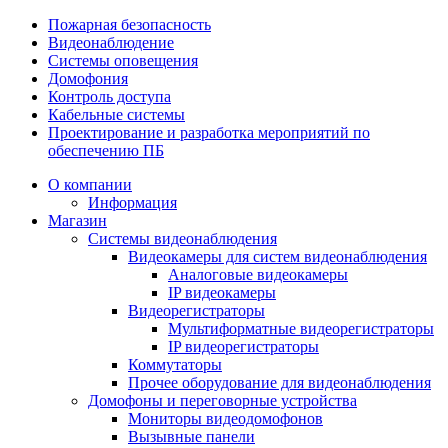
Пожарная безопасность
Видеонаблюдение
Системы оповещения
Домофония
Контроль доступа
Кабельные системы
Проектирование и разработка мероприятий по
обеспечению ПБ
О компании
Информация
Магазин
Системы видеонаблюдения
Видеокамеры для систем видеонаблюдения
Аналоговые видеокамеры
IP видеокамеры
Видеорегистраторы
Мультиформатные видеорегистраторы
IP видеорегистраторы
Коммутаторы
Прочее оборудование для видеонаблюдения
Домофоны и переговорные устройства
Мониторы видеодомофонов
Вызывные панели