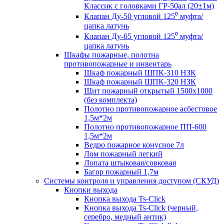
Классик с головками ГР-50ал (20±1м)
Клапан Ду-50 угловой 125⁰ муфта/
цапка латунь
Клапан Ду-65 угловой 125⁰ муфта/
цапка латунь
Шкафы пожарные, полотна
противопожарные и инвентарь
Шкаф пожарный ШПК-310 НЗК
Шкаф пожарный ШПК-320 НЗК
Щит пожарный открытый 1500х1000
(без комплекта)
Полотно противопожарное асбестовое
1,5м*2м
Полотно противопожарное ПП-600
1,5м*2м
Ведро пожарное конусное 7л
Лом пожарный легкий
Лопата штыковая/совковая
Багор пожарный 1,7м
Системы контроля и управления доступом (СКУД)
Кнопки выхода
Кнопка выхода Ts-Click
Кнопка выхода Ts-Click (черный,
серебро, медный антик)