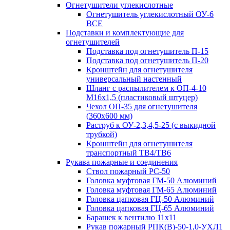
Огнетушители углекислотные
Огнетушитель углекислотный ОУ-6
ВСЕ
Подставки и комплектующие для
огнетушителей
Подставка под огнетушитель П-15
Подставка под огнетушитель П-20
Кронштейн для огнетушителя
универсальный настенный
Шланг с распылителем к ОП-4-10
М16х1,5 (пластиковый штуцер)
Чехол ОП-35 для огнетушителя
(360х600 мм)
Раструб к ОУ-2,3,4,5-25 (с выкидной
трубкой)
Кронштейн для огнетушителя
транспортный ТВ4/ТВ6
Рукава пожарные и соединения
Ствол пожарный РС-50
Головка муфтовая ГМ-50 Алюминий
Головка муфтовая ГМ-65 Алюминий
Головка цапковая ГЦ-50 Алюминий
Головка цапковая ГЦ-65 Алюминий
Барашек к вентилю 11х11
Рукав пожарный РПК(В)-50-1,0-УХЛ1