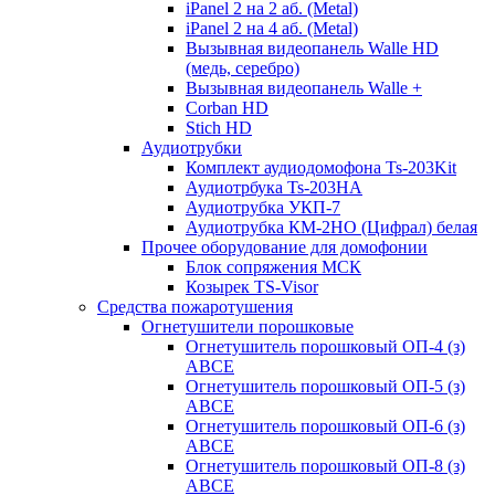
iPanel 2 на 2 аб. (Metal)
iPanel 2 на 4 аб. (Metal)
Вызывная видеопанель Walle HD
(медь, серебро)
Вызывная видеопанель Walle +
Corban HD
Stich HD
Аудиотрубки
Комплект аудиодомофона Ts-203Kit
Аудиотрбука Ts-203HA
Аудиотрубка УКП-7
Аудиотрубка КМ-2НО (Цифрал) белая
Прочее оборудование для домофонии
Блок сопряжения МСК
Козырек TS-Visor
Средства пожаротушения
Огнетушители порошковые
Огнетушитель порошковый ОП-4 (з)
АВСЕ
Огнетушитель порошковый ОП-5 (з)
АВСЕ
Огнетушитель порошковый ОП-6 (з)
АВСЕ
Огнетушитель порошковый ОП-8 (з)
АВСЕ