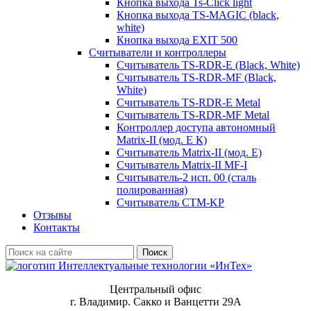
Кнопка выхода Ts-Click light
Кнопка выхода TS-MAGIC (black,
white)
Кнопка выхода EXIT 500
Считыватели и контроллеры
Считыватель TS-RDR-E (Black, White)
Считыватель TS-RDR-MF (Black,
White)
Считыватель TS-RDR-E Metal
Считыватель TS-RDR-MF Metal
Контроллер доступа автономный
Matrix-II (мод. E К)
Считыватель Matrix-II (мод. Е)
Считыватель Matrix-II MF-I
Считыватель-2 исп. 00 (сталь
полированная)
Считыватель CTM-KP
Отзывы
Контакты
Поиск
Центральный офис
г. Владимир. Сакко и Ванцетти 29А