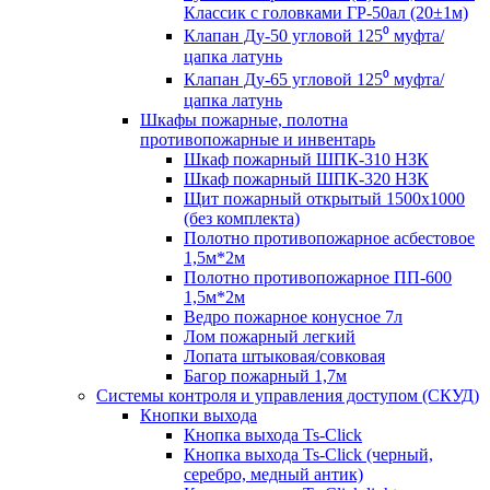
Классик с головками ГР-50ал (20±1м)
Клапан Ду-50 угловой 125⁰ муфта/
цапка латунь
Клапан Ду-65 угловой 125⁰ муфта/
цапка латунь
Шкафы пожарные, полотна
противопожарные и инвентарь
Шкаф пожарный ШПК-310 НЗК
Шкаф пожарный ШПК-320 НЗК
Щит пожарный открытый 1500х1000
(без комплекта)
Полотно противопожарное асбестовое
1,5м*2м
Полотно противопожарное ПП-600
1,5м*2м
Ведро пожарное конусное 7л
Лом пожарный легкий
Лопата штыковая/совковая
Багор пожарный 1,7м
Системы контроля и управления доступом (СКУД)
Кнопки выхода
Кнопка выхода Ts-Click
Кнопка выхода Ts-Click (черный,
серебро, медный антик)