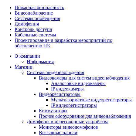
Пожарная безопасность
Видеонаблюдение
Системы оповещения
Домофония
Контроль доступа
Кабельные системы
Проектирование и разработка мероприятий по
обеспечению ПБ
О компании
Информация
Магазин
Системы видеонаблюдения
Видеокамеры для систем видеонаблюдения
Аналоговые видеокамеры
IP видеокамеры
Видеорегистраторы
Мультиформатные видеорегистраторы
IP видеорегистраторы
Коммутаторы
Прочее оборудование для видеонаблюдения
Домофоны и переговорные устройства
Мониторы видеодомофонов
Вызывные панели