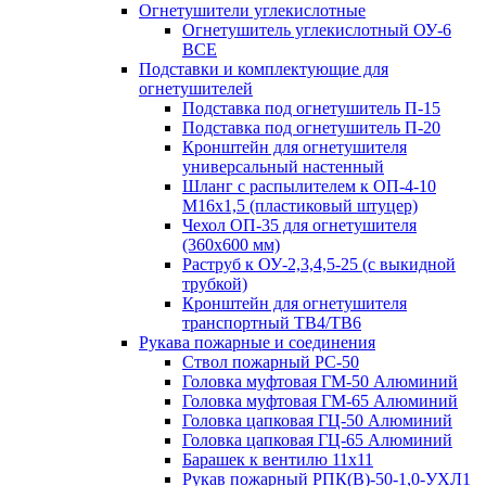
Огнетушители углекислотные
Огнетушитель углекислотный ОУ-6
ВСЕ
Подставки и комплектующие для
огнетушителей
Подставка под огнетушитель П-15
Подставка под огнетушитель П-20
Кронштейн для огнетушителя
универсальный настенный
Шланг с распылителем к ОП-4-10
М16х1,5 (пластиковый штуцер)
Чехол ОП-35 для огнетушителя
(360х600 мм)
Раструб к ОУ-2,3,4,5-25 (с выкидной
трубкой)
Кронштейн для огнетушителя
транспортный ТВ4/ТВ6
Рукава пожарные и соединения
Ствол пожарный РС-50
Головка муфтовая ГМ-50 Алюминий
Головка муфтовая ГМ-65 Алюминий
Головка цапковая ГЦ-50 Алюминий
Головка цапковая ГЦ-65 Алюминий
Барашек к вентилю 11х11
Рукав пожарный РПК(В)-50-1,0-УХЛ1